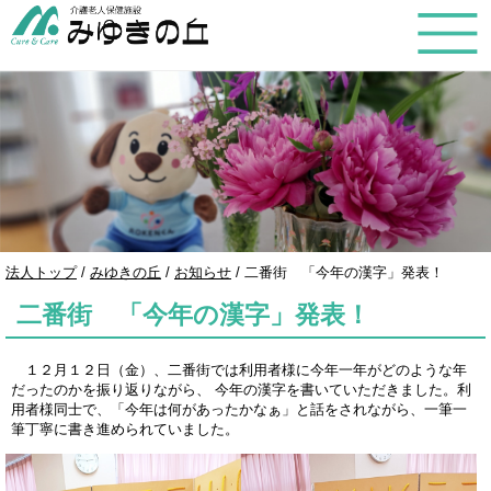
このページの本文へ
現
法人トップ
/
みゆきの丘
/
お知らせ
/
二番街 「今年の漢字」発表！
在
二番街 「今年の漢字」発表！
の
位
置：
１２月１２日（金）、二番街では利用者様に今年一年がどのような年
だったのかを振り返りながら、 今年の漢字を書いていただきました。利
用者様同士で、「今年は何があったかなぁ」と話をされながら、一筆一
筆丁寧に書き進められていました。