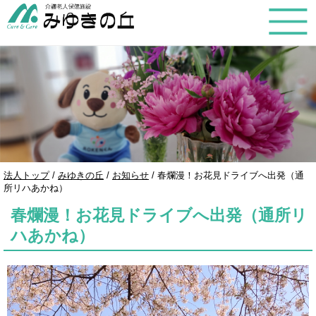
このページの本文へ
現
法人トップ
/
みゆきの丘
/
お知らせ
/
春爛漫！お花見ドライブへ出発（通
在
所リハあかね）
の
春爛漫！お花見ドライブへ出発（通所リ
位
置：
ハあかね）