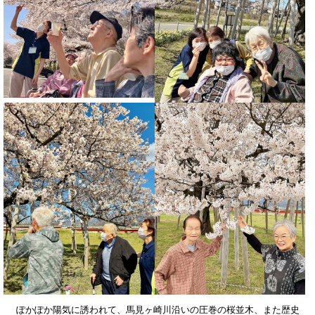
ぽかぽか陽気に誘われて、馬見ヶ崎川沿いの圧巻の桜並木、また歴史