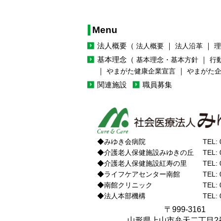
Menu
法人概要
（
｜
｜
法人概要
法人沿革
理
基本理念
（
｜
基本理念・基本方針
行
｜
｜
やまがた健康企業宣言
やまがた
関連施設
職員募集
◆みゆき会病院
TEL: 
◆介護老人保健施設みゆきの丘
TEL: 
◆介護老人保健施設紅寿の里
TEL: 
◆ライフケアセンター南館
TEL: 
◆南館クリニック
TEL: 
◆法人本部機構
TEL: 
〒999-3161
山形県上山市弁天二丁目2