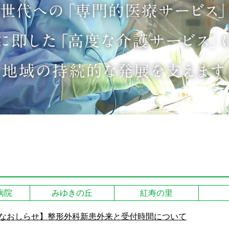
病院
みゆきの丘
紅寿の里
なおしらせ】整形外科新患外来と受付時間について