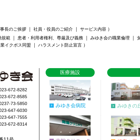
｜
｜
）
事長のご挨拶
社員・役員のご紹介
サービス内容
｜
｜
｜
動規範
患者・利用者権利、尊厳及び義務
みゆき会の職業倫理
｜
）
企業イクボス同盟
ハラスメント防止宣言
医療施設
023-672-8282
023-672-8585
0237-73-5850
みゆき会病院
みゆきの
023-647-6030
023-647-7555
023-672-8314
番11号