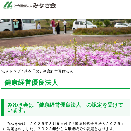
このページの本文へ
現
法人トップ
/
基本理念
/
健康経営優良法人
在
健康経営優良法人
の
位
置：
みゆき会は「健康経営優良法人」の認定を受けて
います。
みゆき会は、２０２６年３月９日付で「健康経営優良法人２０２６」
に認定されました。２０２３年から４年連続での認定となります。