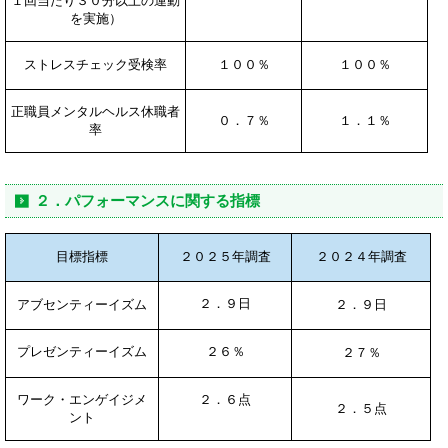
１回当たり３０分以上の運動
を実施）
ストレスチェック受検率
１００％
１００％
正職員メンタルヘルス休職者
０．７％
１．１％
率
２．パフォーマンスに関する指標
目標指標
２０２５年調査
２０２４年調査
２．９日
アブセンティーイズム
２．９日
プレゼンティーイズム
２６％
２７％
ワーク・エンゲイジメ
２．６点
２．５点
ント