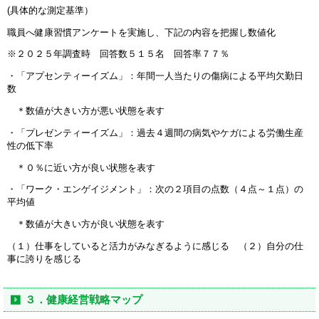
(具体的な測定基準）
職員へ健康習慣アンケートを実施し、下記の内容を把握し数値化
※２０２５年調査時 回答数５１５名 回答率７７％
・「アプセンティーイズム」：年間一人当たりの傷病による平均欠勤日
数
＊数値が大きい方が悪い状態を表す
・「プレゼンティーイズム」：過去４週間の病気やケガによる労働生産
性の低下率
＊０％に近い方が良い状態を表す
・「ワーク・エンゲイジメント」：次の２項目の点数（４点～１点）の
平均値
＊数値が大きい方が良い状態を表す
（１）仕事をしていると活力がみなぎるように感じる （２）自分の仕
事に誇りを感じる
３．健康経営戦略マップ