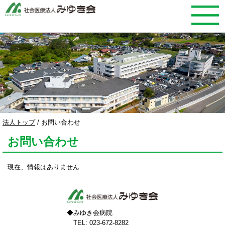
このページの本文へ
現
法人トップ
/
お問い合わせ
在
お問い合わせ
の
位
置：
現在、情報はありません
◆みゆき会病院
TEL: 023-672-8282