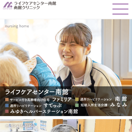
このページの本文へ
ライフケアセンター南館 南館クリニック