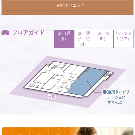
南館クリニック
フロアガイド
1F（通
2F（通
3F（短
4F（ファ
所）
所・短
期）
ミリア）
期）