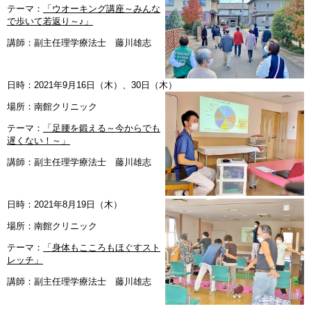
テーマ：
「ウオーキング講座～みんな
で歩いて若返り～♪」
講師：副主任理学療法士 藤川雄志
日時：2021年9月16日（木）、30日（木）
場所：南館クリニック
テーマ：
「足腰を鍛える～今からでも
遅くない！～」
講師：副主任理学療法士 藤川雄志
日時：2021年8月19日（木）
場所：南館クリニック
テーマ：
「身体もこころもほぐすスト
レッチ」
講師：副主任理学療法士 藤川雄志