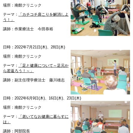
場所：南館クリニック
テーマ：
「カチコチ肩こりを解消しよ
う！」
講師：作業療法士 今田恭裕
日時：2022年7月21日(木)、28日(木)
場所：南館クリニック
テーマ：
「足と健康について～足元か
ら若返ろう！～」
講師：副主任理学療法士 藤川雄志
日時：2022年6月9日(木)、16日(木)、23日(木)
場所：南館クリニック
テーマ：
「老いてなお健康に暮らすに
は」
講師：阿部院長