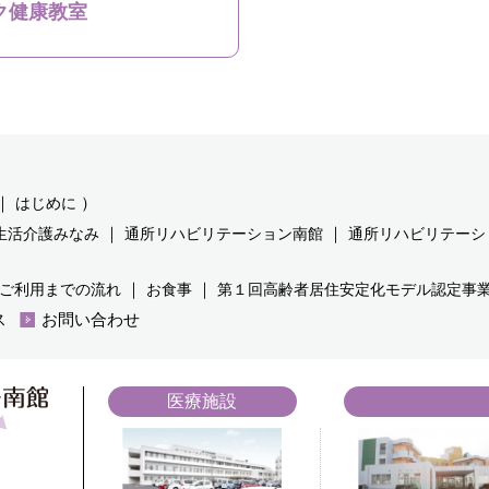
ク健康教室
｜
）
はじめに
｜
｜
生活介護みなみ
通所リハビリテーション南館
通所リハビリテーシ
｜
｜
ご利用までの流れ
お食事
第１回高齢者居住安定化モデル認定事
ス
お問い合わせ
医療施設