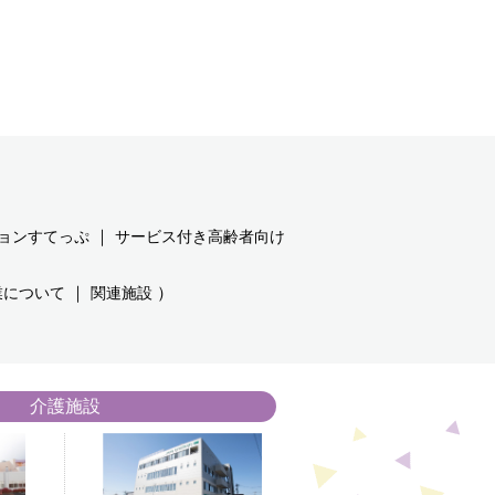
｜
ョンすてっぷ
サービス付き高齢者向け
｜
）
業について
関連施設
介護施設