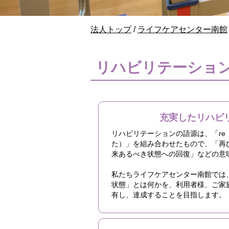
現
法人トップ
/
ライフケアセンター南館
在
の
位
リハビリテーショ
置：
充実したリハビ
リハビリテーションの語源は、「re（再
た）」を組み合わせたもので、「再
来あるべき状態への回復」などの意
私たちライフケアセンター南館では
状態」とは何かを、利用者様、ご家
有し、達成することを目指します。