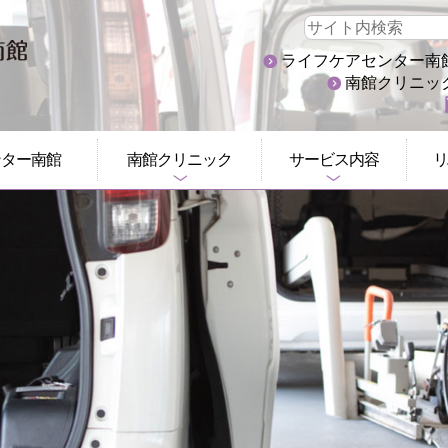
ライフケアセンター南館:02
南館クリニック:0
ンター南館
南館クリニック
サービス内容
リ