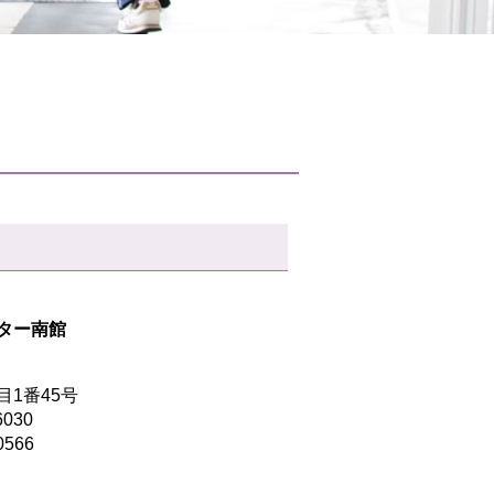
ター南館
1番45号
6030
0566