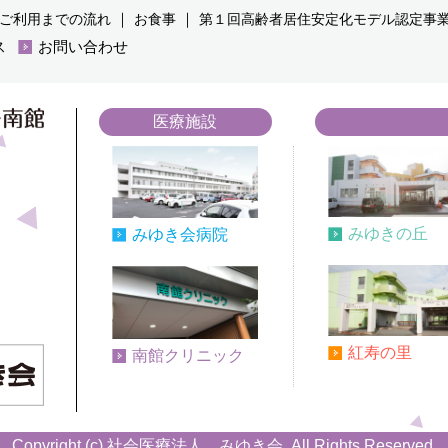
｜
｜
ご利用までの流れ
お食事
第１回高齢者居住安定化モデル認定事
ス
お問い合わせ
医療施設
みゆきの丘
みゆき会病院
紅寿の里
南館クリニック
Copyright (c) 社会医療法人 みゆき会. All Rights Reserved.