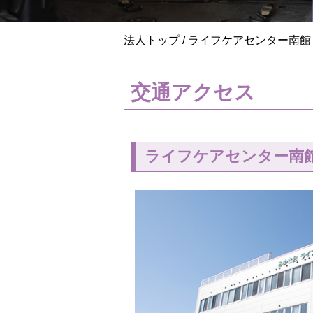
現
法人トップ
/
ライフケアセンター南館
在
の
位
交通アクセス
置：
ライフケアセンター南