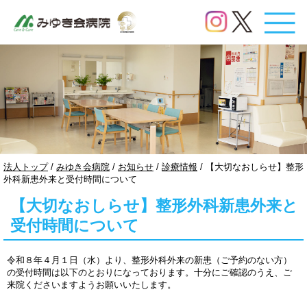
このページの本文へ
現
法人トップ
/
みゆき会病院
/
お知らせ
/
診療情報
/
【大切なおしらせ】整形
在
外科新患外来と受付時間について
の
【大切なおしらせ】整形外科新患外来と
位
置：
受付時間について
令和８年４月１日（水）より、整形外科外来の新患（ご予約のない方）
の受付時間は以下のとおりになっております。十分にご確認のうえ、ご
来院くださいますようお願いいたします。