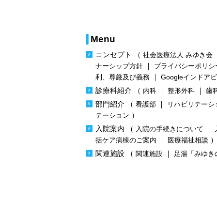
Menu
コンセプト
（
社会医療法人 みゆき会
｜
ナーシップ方針
プライバシーポリシ
｜
利、尊厳及び義務
Googleインドア
診療科紹介
（
｜
｜
内科
整形外科
歯
部門紹介
（
｜
看護部
リハビリテーシ
）
テーション
入院案内
（
｜
入院の手続きについて
｜
括ケア病棟のご案内
医療福祉相談
関連施設
（
｜
関連施設
足湯「みゆき