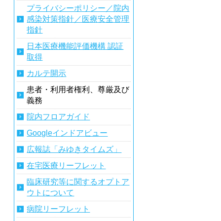
プライバシーポリシー／院内
感染対策指針／医療安全管理
指針
日本医療機能評価機構 認証
取得
カルテ開示
患者・利用者権利、尊厳及び
義務
院内フロアガイド
Googleインドアビュー
広報誌「みゆきタイムズ」
在宅医療リーフレット
臨床研究等に関するオプトア
ウトについて
病院リーフレット