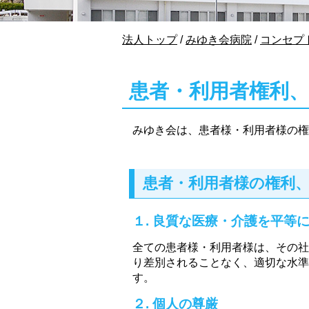
現
法人トップ
/
みゆき会病院
/
コンセプ
在
の
位
患者・利用者権利
置：
みゆき会は、患者様・利用者様の権
患者・利用者様の権利
１. 良質な医療・介護を平等
全ての患者様・利用者様は、その社
り差別されることなく、適切な水準
す。
２. 個人の尊厳