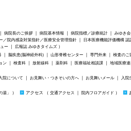
｜
｜
｜
｜
病院長のご挨拶
病院基本情報
病院指標／診療統計
みゆき会
｜
ー／院内感染対策指針／医療安全管理指針
日本医療機能評価機構 認
｜
）
ビュー
広報誌 みゆきタイムズ
｜
｜
｜
｜
科
脳疾患(脳神経外科)
山形脊椎センター
専門外来
検査のご
｜
｜
｜
｜
｜
ョン
検査科
放射線科
薬剤科
医療福祉相談課
地域医療連
｜
｜
｜
入院について
お見舞い・つきそいの方へ
お見舞いメール
入院
）
）
アクセス
（
｜
）
の湯」
交通アクセス
院内フロアガイド