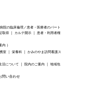
病院の臨床倫理／患者・医療者のパート
｜
｜
証取得
カルテ開示
患者・利用者権
）
案内
｜
｜
携室
栄養科
かみのやま訪問看護ス
｜
｜
生活について
院内のご案内
地域包
お問い合わせ