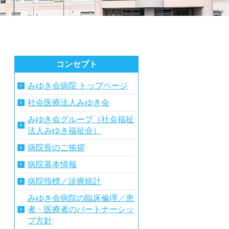
コンセプト
みゆき会病院 トップページ
社会医療法人みゆき会
みゆき会グループ（社会福祉
法人みゆき福祉会）
病院長のご挨拶
病院基本情報
病院指標／診療統計
みゆき会病院の臨床倫理／患
者・医療者のパートナーシッ
プ方針