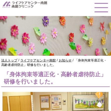
このページの本文へ
現
法人トップ
/
ライフケアセンター南館
/
お知らせ
/
「身体拘束等適正化・
在
高齢者虐待防止」研修を行いました。
の
「身体拘束等適正化・高齢者虐待防止」
位
置：
研修を行いました。