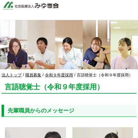
このページの本文へ
現
法人トップ
/
職員募集
/
令和９年度採用
/
言語聴覚士（令和９年度採用）
在
言語聴覚士（令和９年度採用）
の
位
置：
先輩職員からのメッセージ