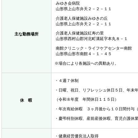
みゆき会病院
山形県上山市弁天２－２－１１
介護老人保健施設みゆきの丘
山形県上山市弁天２－２－１１
介護老人保健施設紅寿の里
主な勤務場所
山形県西村山郡河北町溝延字本丸８－１
南館クリニック・ライフケアセンター南館
山形県山形市南館４－１－４５
※場合により各施設への異動あり。
・４週７休制
・日曜、祝日、リフレッシュ休日５日、年末
（令和８年度 年間休日１１５日）
休 暇
・年次有給休暇 ３ヶ月後から１０日間付与
・慶弔特別休暇、産前産後休暇、育児介護休
・健康経営優良法人取得