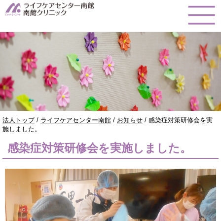
このページの本文へ
現
法人トップ
/
ライフケアセンター南館
/
お知らせ
/
感染症対策研修会を実
在
施しました。
の
感染症対策研修会を実施しました。
位
置：