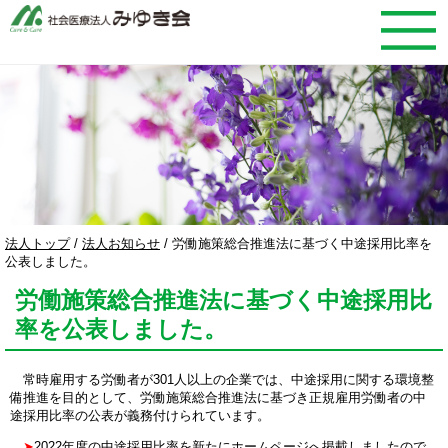
このページの本文へ
現
法人トップ
/
法人お知らせ
/
労働施策総合推進法に基づく中途採用比率を
在
公表しました。
の
労働施策総合推進法に基づく中途採用比
位
置：
率を公表しました。
常時雇用する労働者が301人以上の企業では、中途採用に関する環境整
備推進を目的として、労働施策総合推進法に基づき正規雇用労働者の中
途採用比率の公表が義務付けられています。
➤
2022年度の中途採用比率を新たにホームページへ掲載しましたので