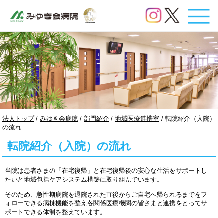
このページの本文へ
現
法人トップ
/
みゆき会病院
/
部門紹介
/
地域医療連携室
/
転院紹介（入院）
在
の流れ
の
転院紹介（入院）の流れ
位
置：
当院は患者さまの「在宅復帰」と在宅復帰後の安心な生活をサポートし
たいと地域包括ケアシステム構築に取り組んでいます。
そのため、急性期病院を退院された直後からご自宅へ帰られるまでをフ
ォローできる病棟機能を整え各関係医療機関の皆さまと連携をとってサ
ポートできる体制を整えています。