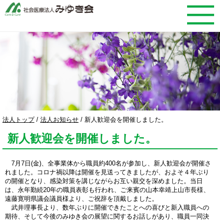
このページの本文へ
現
法人トップ
/
法人お知らせ
/
新人歓迎会を開催しました。
在
新人歓迎会を開催しました。
の
位
置：
7月7日(金)、全事業体から職員約400名が参加し、新人歓迎会が開催さ
れました。コロナ禍以降は開催を見送ってきましたが、およそ４年ぶり
の開催となり、感染対策を講じながらお互い親交を深めました。当日
は、永年勤続20年の職員表彰も行われ、ご来賓の山本幸靖上山市長様、
遠藤寛明県議会議員様より、ご祝辞を頂戴しました。
武井理事長より、数年ぶりに開催できたことへの喜びと新入職員への
期待、そして今後のみゆき会の展望に関するお話しがあり、職員一同決