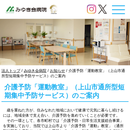
このページの本文へ
現
法人トップ
/
みゆき会病院
/
お知らせ
/
介護予防「運動教室」（上山市通
在
所型短期集中予防サービス）のご案内
の
介護予防「運動教室」（上山市通所型短
位
置：
期集中予防サービス）のご案内
歳を重ねた方が、住みなれた地域において健康で元気に暮らし続ける
には、地域全体で支え合い、介護予防を進めていくことが必要です。
その一環として、各市町村では「介護予防・日常生活支援総合事業」
を実施しており、当院では上山市より「介護予防『運動』教室」（通所