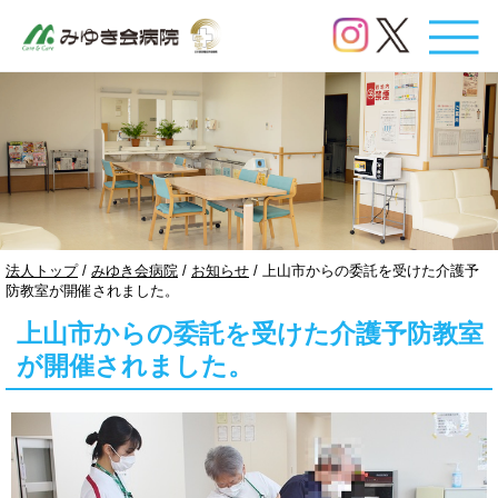
このページの本文へ
現
法人トップ
/
みゆき会病院
/
お知らせ
/
上山市からの委託を受けた介護予
在
防教室が開催されました。
の
上山市からの委託を受けた介護予防教室
位
置：
が開催されました。