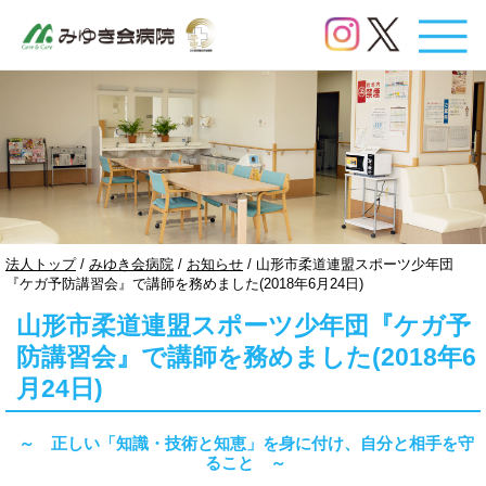
このページの本文へ
現
法人トップ
/
みゆき会病院
/
お知らせ
/
山形市柔道連盟スポーツ少年団
在
『ケガ予防講習会』で講師を務めました(2018年6月24日)
の
山形市柔道連盟スポーツ少年団『ケガ予
位
置：
防講習会』で講師を務めました(2018年6
月24日)
～ 正しい「知識・技術と知恵」を身に付け、自分と相手を守
ること ～