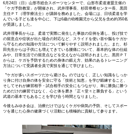
6月24日（日）山形市総合スポーツセンターで、山形市柔道連盟主催の
「ケガ予防教室」が開催され、武井理事長、杉田脊椎センター長、黒田
主任ＰＴ（理学療法士）が講師を務めました。会場には、日頃柔道を学
んでいる子ども達を中心に、下は6歳の幼稚園児から父兄を含め約350名
が受講しました。
武井理事長からは、柔道で実際に発生した事故の症例を通し、投げ技で
の留意点や症状が出た場合の対応など、スライドを使い首や脳をケガか
ら守るための知識や方法について解りやすく説明されました。また、杉
田先生からは子供にも増えてきている腰痛について、基本的な体の仕組
みや、日常生活での留意点などを交えながら説明されました。黒田ＰＴ
からは、ケガを予防するための身体の鍛え方、効果のあるトレーニング
方法について受講者全員で実技を通じて学びました。
〝ケガが多いスポーツだから避ける〟のではなく、正しい知識をしっか
り身に付け自身の体を安全に守る「技術と知恵」を学び鍛練すること、
そしてそれが練習相手・試合相手の安全にもつながり、単に勝負に勝つ
ためだけの練習ではなく、心と体を磨き「正々堂々と勝負する」という
武道の基本でもあることを学び合う時間となりました。
今後もみゆき会は、治療だけではなくケガや病気の予防、そしてスポー
ツを通じた心身の健康づくり活動にも積極的に貢献して参ります。