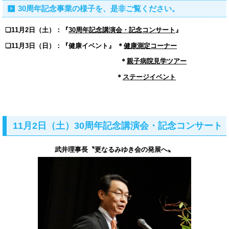
30周年記念事業の様子を、是非ご覧ください。
❏11月2日（土）：『
30周年記念講演会・記念コンサート
』
❏11月3日（日）：『健康イベント』
＊
健康測定コーナー
＊
親子病院見学ツアー
＊
ステージイベント
11月2日（土）30周年記念講演会・記念コンサート
武井理事長〝更なるみゆき会の発展へ〟