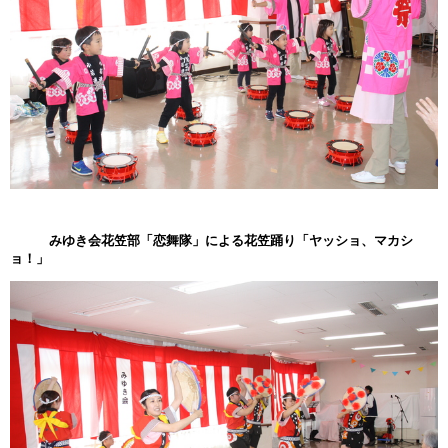
みゆき会花笠部「恋舞隊」による花笠踊り「ヤッショ、マカシ
ョ！」