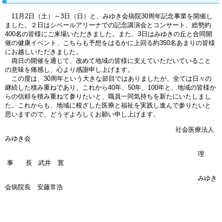
11月2日（土）～3日（日）と、みゆき会病院30周年記念事業を開催し
ました。２日はシベールアリーナでの記念講演会とコンサート、総勢約
400名の皆様にご来場いただきました。また、3日はみゆきの丘と合同開
催の健康イベント、こちらも予想をはるかに上回る約350名あまりの皆様
にお越しいただきました。
両日の開催を通じて、改めて地域の皆様に支えていただいていること
の意味を痛感し、心より感謝申し上げます。
この度は、30周年という大きな節目ではありましたが、全ては日々の
継続した積み重ねであり、これから40年、50年、100年と、地域の皆様か
らの信頼を積み重ねて参りたいと、職員一同気持ちを新たにいたしまし
た。これからも、地域に根ざした医療と福祉を実践し進んで参りたいと
思いますので、どうぞよろしくお願い申し上げます。
社会医療法人
みゆき会
理
事 長 武井 寛
みゆき
会病院長 安藤常浩