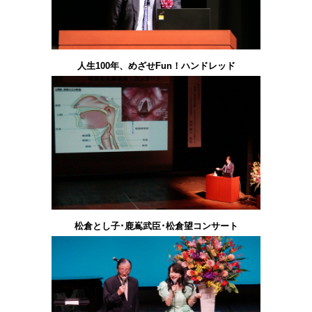
人生100年、めざせFun！ハンドレッド
松倉とし子･鹿嶌武臣･松倉望コンサート