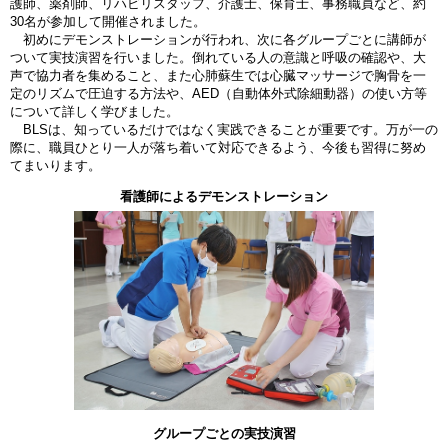
護師、薬剤師、リハビリスタッフ、介護士、保育士、事務職員など、約
30名が参加して開催されました。
初めにデモンストレーションが行われ、次に各グループごとに講師が
ついて実技演習を行いました。倒れている人の意識と呼吸の確認や、大
声で協力者を集めること、また心肺蘇生では心臓マッサージで胸骨を一
定のリズムで圧迫する方法や、AED（自動体外式除細動器）の使い方等
について詳しく学びました。
BLSは、知っているだけではなく実践できることが重要です。万が一の
際に、職員ひとり一人が落ち着いて対応できるよう、今後も習得に努め
てまいります。
看護師によるデモンストレーション
グループごとの実技演習