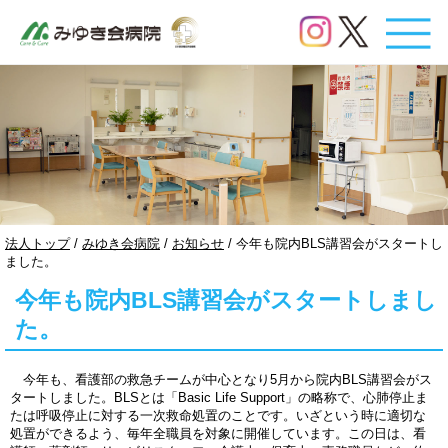
このページの本文へ
現
法人トップ
/
みゆき会病院
/
お知らせ
/
今年も院内BLS講習会がスタートし
在
ました。
の
今年も院内BLS講習会がスタートしまし
位
置：
た。
今年も、看護部の救急チームが中心となり5月から院内BLS講習会がス
タートしました。BLSとは「Basic Life Support」の略称で、心肺停止ま
たは呼吸停止に対する一次救命処置のことです。いざという時に適切な
処置ができるよう、毎年全職員を対象に開催しています。この日は、看