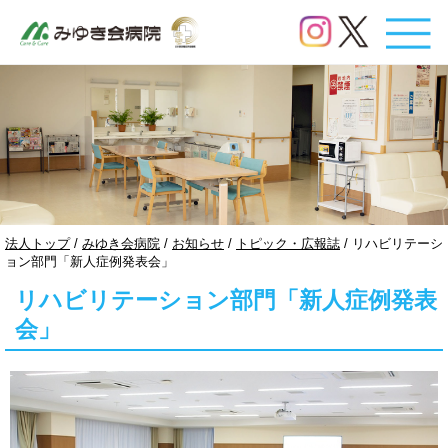
このページの本文へ
現
法人トップ
/
みゆき会病院
/
お知らせ
/
トピック・広報誌
/
リハビリテーシ
在
ョン部門「新人症例発表会」
の
リハビリテーション部門「新人症例発表
位
置：
会」