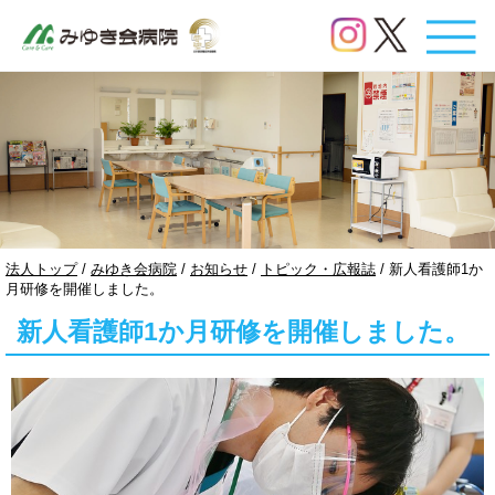
このページの本文へ
現
法人トップ
/
みゆき会病院
/
お知らせ
/
トピック・広報誌
/
新人看護師1か
在
月研修を開催しました。
の
新人看護師1か月研修を開催しました。
位
置：