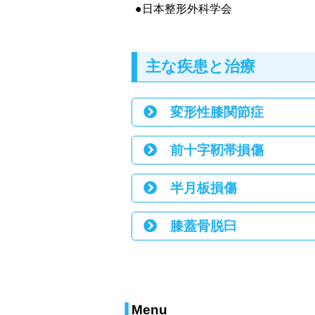
●日本整形外科学会
主な疾患と治療
変形性膝関節症
前十字靭帯損傷
半月板損傷
膝蓋骨脱臼
Menu