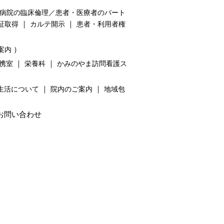
病院の臨床倫理／患者・医療者のパート
｜
｜
証取得
カルテ開示
患者・利用者権
）
案内
｜
｜
携室
栄養科
かみのやま訪問看護ス
｜
｜
生活について
院内のご案内
地域包
お問い合わせ