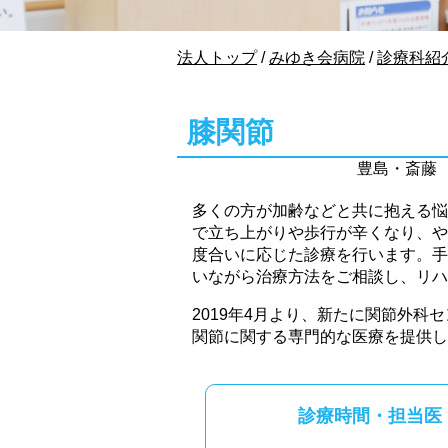
現
法人トップ
/
みゆき会病院
/
診療科紹
在
の
位
膝関節
置：
豊島・斎藤
多くの方が加齢などと共に抱える悩
で立ち上がりや歩行が辛くなり、や
度合いに応じた診療を行います。手
いながら治療方法をご相談し、リハ
2019年4月より、新たに関節外
関節に関する専門的な医療を提供
診療時間・担当医