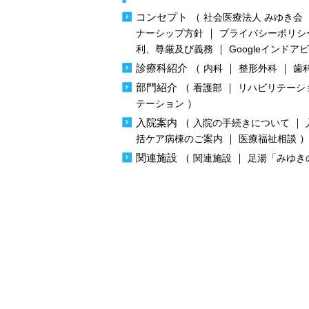
コンセプト
（
社会医療法人 みゆき会
｜
ナーシップ方針
プライバシーポリシ
｜
利、尊厳及び義務
Googleインドア
診療科紹介
（
｜
｜
内科
整形外科
歯
部門紹介
（
｜
看護部
リハビリテーシ
）
テーション
入院案内
（
｜
入院の手続きについて
｜
括ケア病棟のご案内
医療福祉相談
関連施設
（
｜
関連施設
足湯「みゆき