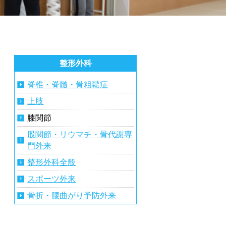
整形外科
脊椎・脊髄・骨粗鬆症
上肢
膝関節
股関節・リウマチ・骨代謝専
門外来
整形外科全般
スポーツ外来
骨折・腰曲がり予防外来