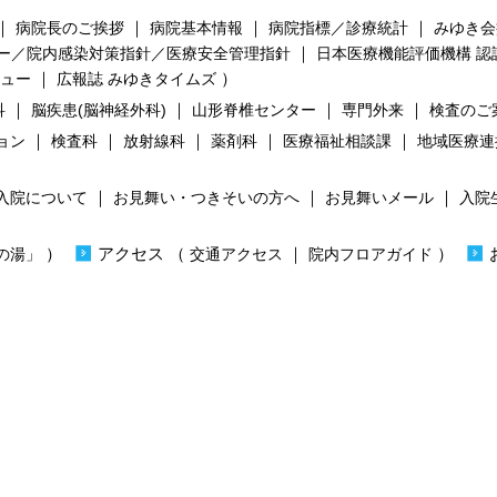
｜
｜
｜
｜
病院長のご挨拶
病院基本情報
病院指標／診療統計
みゆき会
｜
ー／院内感染対策指針／医療安全管理指針
日本医療機能評価機構 認
｜
）
ビュー
広報誌 みゆきタイムズ
｜
｜
｜
｜
科
脳疾患(脳神経外科)
山形脊椎センター
専門外来
検査のご
｜
｜
｜
｜
｜
ョン
検査科
放射線科
薬剤科
医療福祉相談課
地域医療連
｜
｜
｜
入院について
お見舞い・つきそいの方へ
お見舞いメール
入院
）
）
アクセス
（
｜
）
の湯」
交通アクセス
院内フロアガイド