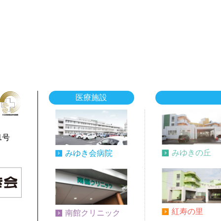
医療施設
1号
みゆきの丘
みゆき会病院
紅寿の里
南館クリニック