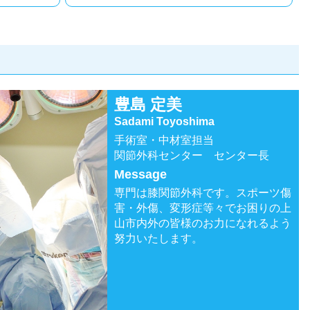
豊島 定美
Sadami Toyoshima
手術室・中材室担当
関節外科センター センター長
Message
専門は膝関節外科です。スポーツ傷
害・外傷、変形症等々でお困りの上
山市内外の皆様のお力になれるよう
努力いたします。