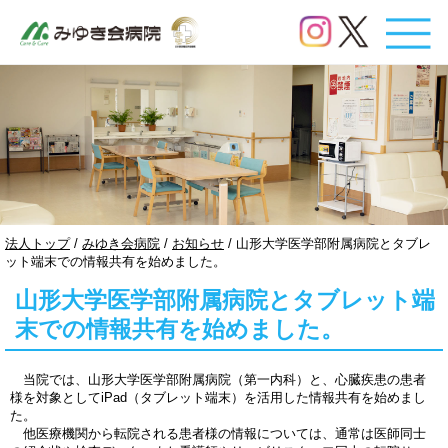
このページの本文へ
現
法人トップ
/
みゆき会病院
/
お知らせ
/
山形大学医学部附属病院とタブレ
在
ット端末での情報共有を始めました。
の
山形大学医学部附属病院とタブレット端
位
置：
末での情報共有を始めました。
当院では、山形大学医学部附属病院（第一内科）と、心臓疾患の患者
様を対象としてiPad（タブレット端末）を活用した情報共有を始めまし
た。
他医療機関から転院される患者様の情報については、通常は医師同士