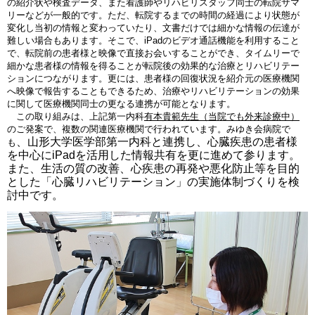
の紹介状や検査データ、また看護師やリハビリスタッフ同士の転院サマ
リーなどが一般的です。ただ、転院するまでの時間の経過により状態が
変化し当初の情報と変わっていたり、文書だけでは細かな情報の伝達が
難しい場合もあります。そこで、iPadのビデオ通話機能を利用すること
で、転院前の患者様と映像で直接お会いすることができ、タイムリーで
細かな患者様の情報を得ることが転院後の効果的な治療とリハビリテー
ションにつながります。更には、患者様の回復状況を紹介元の医療機関
へ映像で報告することもできるため、治療やリハビリテーションの効果
に関して医療機関同士の更なる連携が可能となります。
この取り組みは、上記第一内科
有本貴範先生（当院でも外来診療中）
のご発案で、複数の関連医療機関で行われています。みゆき会病院で
、山形大学医学部第一内科と連携し、心臓疾患の患者様
も
を中心にiPadを活用した情報共有を更に進めて参ります。
また、生活の質の改善、心疾患
の再発や悪化防止等を目的
とした「心臓リハビリテーション」の実施体制づくりを検
討中です。