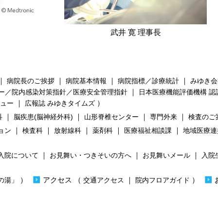
武井 寛 理事長
｜
｜
｜
｜
病院長のご挨拶
病院基本情報
病院指標／診療統計
みゆき会
｜
ー／院内感染対策指針／医療安全管理指針
日本医療機能評価機構 認
｜
）
ビュー
広報誌 みゆきタイムズ
｜
｜
｜
｜
科
脳疾患(脳神経外科)
山形脊椎センター
専門外来
検査のご
｜
｜
｜
｜
｜
ョン
検査科
放射線科
薬剤科
医療福祉相談課
地域医療連
｜
｜
｜
入院について
お見舞い・つきそいの方へ
お見舞いメール
入院
）
）
アクセス
（
｜
）
の湯」
交通アクセス
院内フロアガイド