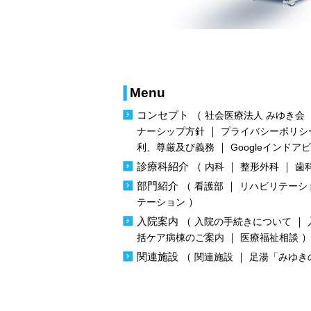
Menu
コンセプト
（
社会医療法人 みゆき会
｜
ナーシップ方針
プライバシーポリシ
｜
利、尊厳及び義務
Googleインドア
診療科紹介
（
｜
｜
内科
整形外科
歯
部門紹介
（
｜
看護部
リハビリテーシ
）
テーション
入院案内
（
｜
入院の手続きについて
｜
括ケア病棟のご案内
医療福祉相談
関連施設
（
｜
関連施設
足湯「みゆき