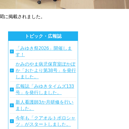
新聞に掲載されました。
トピック・広報誌
「みゆき祭2026」開催しま
す！
かみのやま病児保育室ぽかぽ
か「おたより第38号」を発行
しました。
広報誌「みゆきタイムズ133
号」を発行しました。
新人看護師3か月研修を行い
ました。
今年も「クアオルトポロシャ
ツ」がスタートしました。