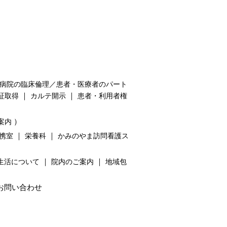
病院の臨床倫理／患者・医療者のパート
｜
｜
証取得
カルテ開示
患者・利用者権
）
案内
｜
｜
携室
栄養科
かみのやま訪問看護ス
｜
｜
生活について
院内のご案内
地域包
お問い合わせ