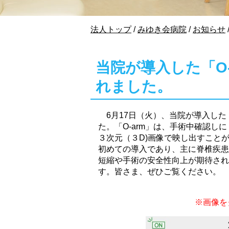
現
法人トップ
/
みゆき会病院
/
お知らせ
在
の
位
当院が導入した「O
置：
れました。
6月17日（火）、当院が導入した
た。「O-arm」は、手術中確認し
３次元（３D)画像で映し出すこと
初めての導入であり、主に脊椎疾患
短縮や手術の安全性向上が期待され
す。皆さま、ぜひご覧ください。
※画像を