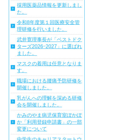
採用医薬品情報を更新しまし
た。
令和8年度第１回医療安全管
理研修を行いました。
武井寛理事長が「ベストドク
ターズ2026ｰ2027」に選ばれ
ました。
マスクの着用は任意となりま
す。
職場における腰痛予防研修を
開催しました。
乳がんへの理解を深める研修
会を開催しました。
かみのやま病児保育室ぽかぽ
か「利用登録申請書」の一部
変更について
中学生のキャリアスタートウ