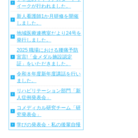
イークが行われました。
新人看護師1か月研修を開催
しました。
地域医療連携室だより24号を
発行しました。
2025 職場における腰痛予防
宣言!「金メダル施設認定
証」をいただきました。
令和８年度新年度講話を行い
ました。
リハビリテーション部門「新
人症例発表会」
コメディカル研究チーム「研
究発表会」
学びの発表会・私の後輩自慢