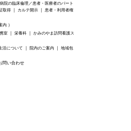
病院の臨床倫理／患者・医療者のパート
｜
｜
証取得
カルテ開示
患者・利用者権
）
案内
｜
｜
携室
栄養科
かみのやま訪問看護ス
｜
｜
生活について
院内のご案内
地域包
お問い合わせ