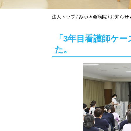
現
法人トップ
/
みゆき会病院
/
お知らせ
在
の
位
「3年目看護師ケー
置：
た。