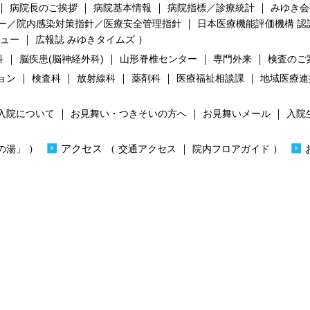
｜
｜
｜
｜
病院長のご挨拶
病院基本情報
病院指標／診療統計
みゆき会
｜
ー／院内感染対策指針／医療安全管理指針
日本医療機能評価機構 認
｜
）
ビュー
広報誌 みゆきタイムズ
｜
｜
｜
｜
科
脳疾患(脳神経外科)
山形脊椎センター
専門外来
検査のご
｜
｜
｜
｜
｜
ョン
検査科
放射線科
薬剤科
医療福祉相談課
地域医療連
｜
｜
｜
入院について
お見舞い・つきそいの方へ
お見舞いメール
入院
）
）
アクセス
（
｜
）
の湯」
交通アクセス
院内フロアガイド