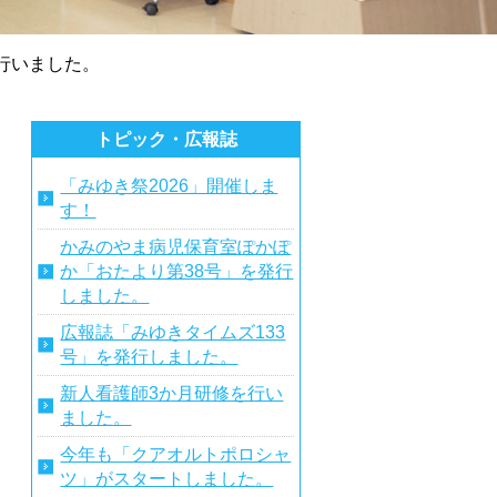
行いました。
トピック・広報誌
「みゆき祭2026」開催しま
す！
かみのやま病児保育室ぽかぽ
か「おたより第38号」を発行
しました。
広報誌「みゆきタイムズ133
号」を発行しました。
新人看護師3か月研修を行い
ました。
今年も「クアオルトポロシャ
ツ」がスタートしました。