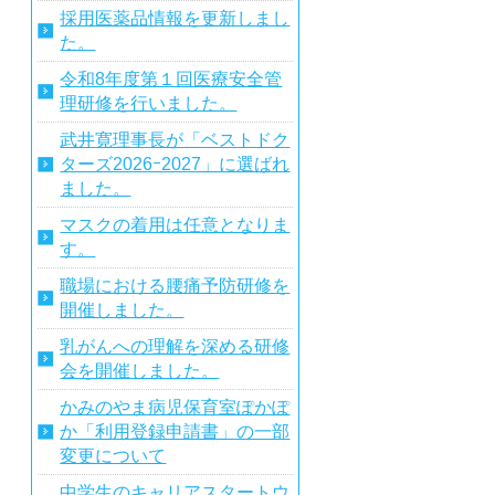
採用医薬品情報を更新しまし
た。
令和8年度第１回医療安全管
理研修を行いました。
武井寛理事長が「ベストドク
ターズ2026ｰ2027」に選ばれ
ました。
マスクの着用は任意となりま
す。
職場における腰痛予防研修を
開催しました。
乳がんへの理解を深める研修
会を開催しました。
かみのやま病児保育室ぽかぽ
か「利用登録申請書」の一部
変更について
中学生のキャリアスタートウ