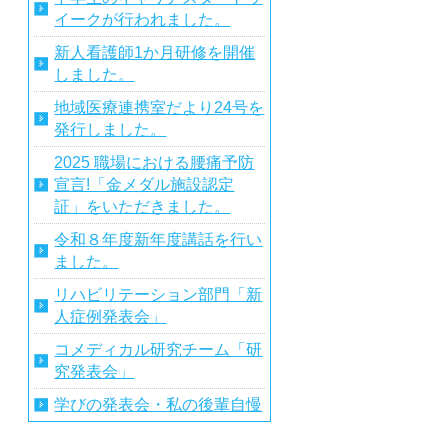
イークが行われました。
新人看護師1か月研修を開催
しました。
地域医療連携室だより24号を
発行しました。
2025 職場における腰痛予防
宣言!「金メダル施設認定
証」をいただきました。
令和８年度新年度講話を行い
ました。
リハビリテーション部門「新
人症例発表会」
コメディカル研究チーム「研
究発表会」
学びの発表会・私の後輩自慢