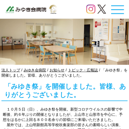
このページの本文へ
現
法人トップ
/
みゆき会病院
/
お知らせ
/
トピック・広報誌
/
「みゆき祭」を
在
開催しました。皆様、ありがとうございました。
の
「みゆき祭」を開催しました。皆様、あ
位
置：
りがとうございました。
１０月５日（日）、みゆき祭を開催。新型コロナウイルスの影響で中
断後、約６年ぶりの開催となりましたが、上山市と山形市を中心に、予
想をはるかに上回る８００名余りの皆様にご来場いただきました。
屋外では、上山明新館高等学校吹奏楽部の皆さんの素晴らしい演奏、