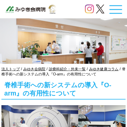
このページの本文へ
現
法人トップ
/
みゆき会病院
/
診療科紹介・外来一覧
/
みゆき健康コラム
/
脊
在
椎手術への新システムの導入『O-arm』の有用性について
の
脊椎手術への新システムの導入『O-
位
置：
arm』の有用性について