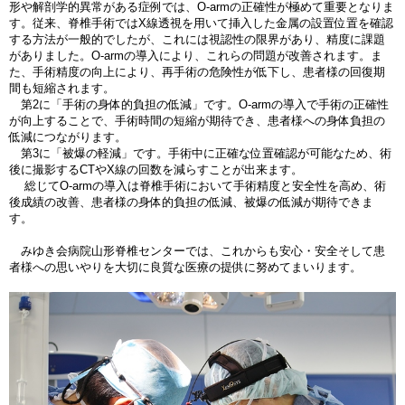
形や解剖学的異常がある症例では、O-armの正確性が極めて重要となりま
す。従来、脊椎手術ではX線透視を用いて挿入した金属の設置位置を確認
する方法が一般的でしたが、これには視認性の限界があり、精度に課題
がありました。O-armの導入により、これらの問題が改善されます。ま
た、手術精度の向上により、再手術の危険性が低下し、患者様の回復期
間も短縮されます。
第2に「手術の身体的負担の低減」です。O-armの導入で手術の正確性
が向上することで、手術時間の短縮が期待でき、患者様への身体負担の
低減につながります。
第3に「被爆の軽減」です。手術中に正確な位置確認が可能なため、術
後に撮影するCTやX線の回数を減らすことが出来ます。
総じてO-armの導入は脊椎手術において手術精度と安全性を高め、術
後成績の改善、患者様の身体的負担の低減、被爆の低減が期待できま
す。
みゆき会病院山形脊椎センターでは、これからも安心・安全そして患
者様への思いやりを大切に良質な医療の提供に努めてまいります。