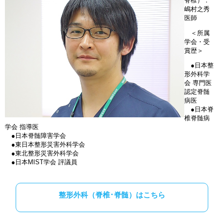
脊椎）：
嶋村之秀
医師
＜所属
学会・受
賞歴＞
●日本整
形外科学
会 専門医
認定脊髄
病医
●日本脊
椎脊髄病
学会 指導医
●日本脊髄障害学会
●東日本整形災害外科学会
●東北整形災害外科学会
●日本MIST学会 評議員
整形外科（脊椎･脊髄）はこちら