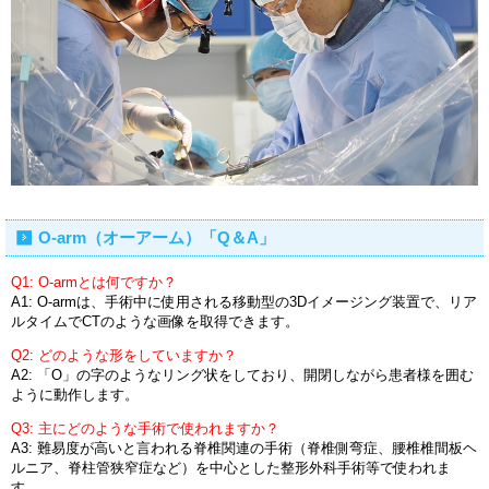
O-arm（オーアーム）「Q＆A」
Q1: O-armとは何ですか？
A1: O-armは、手術中に使用される移動型の3Dイメージング装置で、リア
ルタイムでCTのような画像を取得できます。
Q2: どのような形をしていますか？
A2: 「O」の字のようなリング状をしており、開閉しながら患者様を囲む
ように動作します。
Q3: 主にどのような手術で使われますか？
A3: 難易度が高いと言われる脊椎関連の手術（脊椎側弯症、腰椎椎間板ヘ
ルニア、脊柱管狭窄症など）を中心とした整形外科手術等で使われま
す。