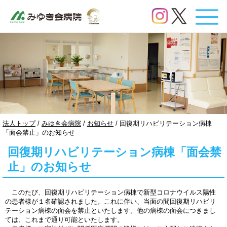
このページの本文へ
現
法人トップ
/
みゆき会病院
/
お知らせ
/
回復期リハビリテーション病棟
在
「面会禁止」のお知らせ
の
回復期リハビリテーション病棟「面会禁
位
置：
止」のお知らせ
このたび、回復期リハビリテーション病棟で新型コロナウイルス陽性
の患者様が１名確認されました。これに伴い、当面の間回復期リハビリ
テーション病棟の面会を禁止といたします。他の病棟の面会につきまし
ては、これまで通り可能といたします。