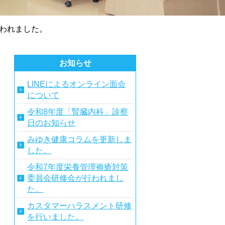
われました。
お知らせ
LINEによるオンライン面会
について
令和8年度「腎臓内科」診察
日のお知らせ
みゆき健康コラムを更新しま
した。
令和7年度栄養管理褥瘡対策
委員会研修会が行われまし
た。
カスタマーハラスメント研修
を行いました。