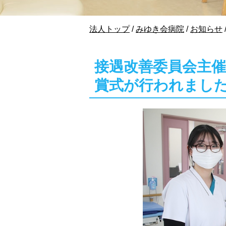
現
法人トップ
/
みゆき会病院
/
お知らせ
在
の
位
接遇改善委員会主催
置：
賞式が行われまし