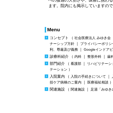
への接遇の大切さや、医療に携わる
ます。院内にも掲示していますので
Menu
コンセプト
（
社会医療法人 みゆき会
｜
ナーシップ方針
プライバシーポリシ
｜
利、尊厳及び義務
Googleインドア
診療科紹介
（
｜
｜
内科
整形外科
歯
部門紹介
（
｜
看護部
リハビリテーシ
）
テーション
入院案内
（
｜
入院の手続きについて
｜
括ケア病棟のご案内
医療福祉相談
関連施設
（
｜
関連施設
足湯「みゆき