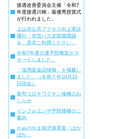
接遇改善委員会主催「令和7
年度接遇川柳」最優秀授賞式
が行われました。
上山市公共アクセス向上実証
運行「市営バス北部循環線
を、是非ご利用ください」
令和7年度介護予防教室がス
タートしました。
「採用医薬品情報」を掲載し
ました。（令和７年10月10
日現在）
新型コロナワクチン接種のお
しらせ
インフルエンザ予防接種のご
案内
かみのやま病児保育室「ぽか
ぽか」