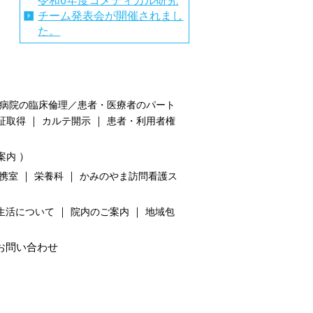
令和6年度コメディカル研究
チーム発表会が開催されまし
た。
病院の臨床倫理／患者・医療者のパート
｜
｜
証取得
カルテ開示
患者・利用者権
）
案内
｜
｜
携室
栄養科
かみのやま訪問看護ス
｜
｜
生活について
院内のご案内
地域包
お問い合わせ