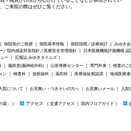
我々職員が日頃から心がけていることなどが表現されてい
、ご来院の際はぜひご覧ください。
｜
｜
｜
｜
病院長のご挨拶
病院基本情報
病院指標／診療統計
みゆき会
｜
ー／院内感染対策指針／医療安全管理指針
日本医療機能評価機構 認
｜
）
ビュー
広報誌 みゆきタイムズ
｜
｜
｜
｜
科
脳疾患(脳神経外科)
山形脊椎センター
専門外来
検査のご
｜
｜
｜
｜
｜
ョン
検査科
放射線科
薬剤科
医療福祉相談課
地域医療連
｜
｜
｜
入院について
お見舞い・つきそいの方へ
お見舞いメール
入院
）
）
アクセス
（
｜
）
の湯」
交通アクセス
院内フロアガイド