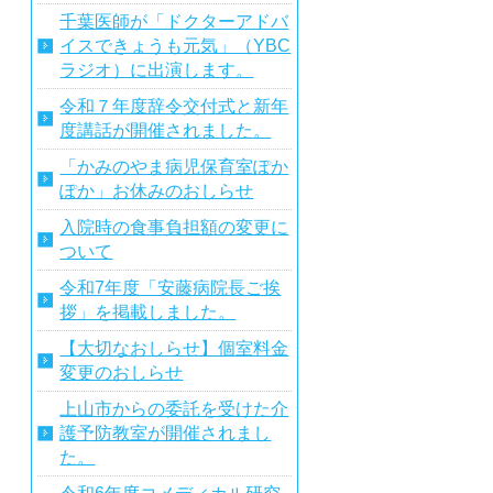
千葉医師が「ドクターアドバ
イスできょうも元気」（YBC
ラジオ）に出演します。
令和７年度辞令交付式と新年
度講話が開催されました。
「かみのやま病児保育室ぽか
ぽか」お休みのおしらせ
入院時の食事負担額の変更に
ついて
令和7年度「安藤病院長ご挨
拶」を掲載しました。
【大切なおしらせ】個室料金
変更のおしらせ
上山市からの委託を受けた介
護予防教室が開催されまし
た。