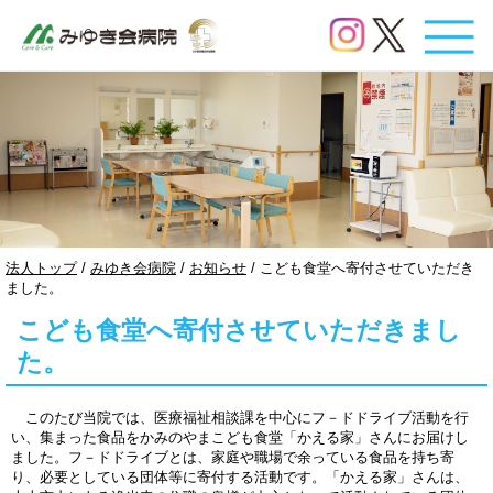
このページの本文へ
現
法人トップ
/
みゆき会病院
/
お知らせ
/
こども食堂へ寄付させていただき
在
ました。
の
こども食堂へ寄付させていただきまし
位
置：
た。
このたび当院では、医療福祉相談課を中心にフ－ドドライブ活動を行
い、集まった食品をかみのやまこども食堂「かえる家」さんにお届けし
ました。フ－ドドライブとは、家庭や職場で余っている食品を持ち寄
り、必要としている団体等に寄付する活動です。「かえる家」さんは、