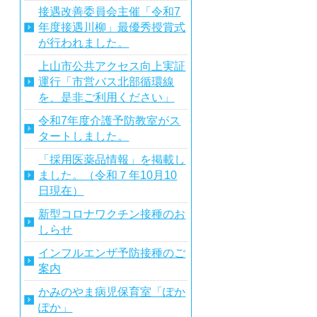
接遇改善委員会主催「令和7
年度接遇川柳」最優秀授賞式
が行われました。
上山市公共アクセス向上実証
運行「市営バス北部循環線
を、是非ご利用ください」
令和7年度介護予防教室がス
タートしました。
「採用医薬品情報」を掲載し
ました。（令和７年10月10
日現在）
新型コロナワクチン接種のお
しらせ
インフルエンザ予防接種のご
案内
かみのやま病児保育室「ぽか
ぽか」