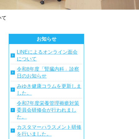
いて
お知らせ
LINEによるオンライン面会
について
令和8年度「腎臓内科」診察
日のお知らせ
みゆき健康コラムを更新しま
した。
令和7年度栄養管理褥瘡対策
委員会研修会が行われまし
た。
カスタマーハラスメント研修
を行いました。