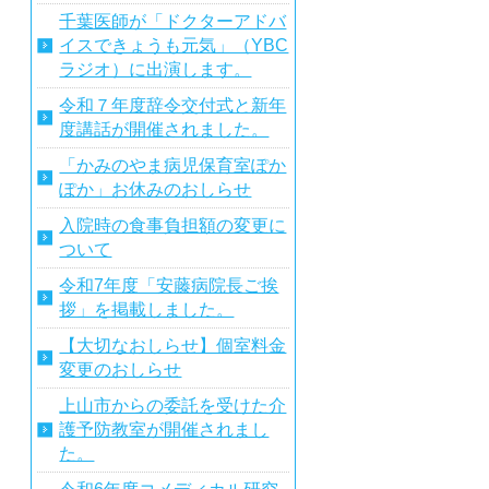
千葉医師が「ドクターアドバ
イスできょうも元気」（YBC
ラジオ）に出演します。
令和７年度辞令交付式と新年
度講話が開催されました。
「かみのやま病児保育室ぽか
ぽか」お休みのおしらせ
入院時の食事負担額の変更に
ついて
令和7年度「安藤病院長ご挨
拶」を掲載しました。
【大切なおしらせ】個室料金
変更のおしらせ
上山市からの委託を受けた介
護予防教室が開催されまし
た。