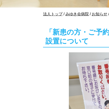
現
法人トップ
/
みゆき会病院
/
お知らせ
在
の
位
「新患の方・ご予
置：
設置について