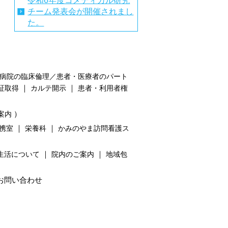
令和6年度コメディカル研究
チーム発表会が開催されまし
た。
病院の臨床倫理／患者・医療者のパート
｜
｜
証取得
カルテ開示
患者・利用者権
）
案内
｜
｜
携室
栄養科
かみのやま訪問看護ス
｜
｜
生活について
院内のご案内
地域包
お問い合わせ