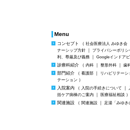
Menu
コンセプト
（
社会医療法人 みゆき会
｜
ナーシップ方針
プライバシーポリシ
｜
利、尊厳及び義務
Googleインドア
診療科紹介
（
｜
｜
内科
整形外科
歯
部門紹介
（
｜
看護部
リハビリテーシ
）
テーション
入院案内
（
｜
入院の手続きについて
｜
括ケア病棟のご案内
医療福祉相談
関連施設
（
｜
関連施設
足湯「みゆき