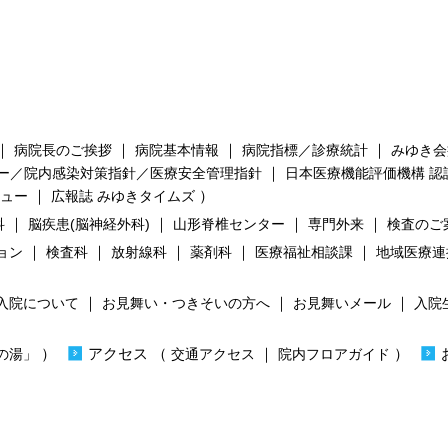
｜
｜
｜
｜
病院長のご挨拶
病院基本情報
病院指標／診療統計
みゆき会
｜
ー／院内感染対策指針／医療安全管理指針
日本医療機能評価機構 認
｜
）
ビュー
広報誌 みゆきタイムズ
｜
｜
｜
｜
科
脳疾患(脳神経外科)
山形脊椎センター
専門外来
検査のご
｜
｜
｜
｜
｜
ョン
検査科
放射線科
薬剤科
医療福祉相談課
地域医療連
｜
｜
｜
入院について
お見舞い・つきそいの方へ
お見舞いメール
入院
）
）
アクセス
（
｜
）
の湯」
交通アクセス
院内フロアガイド