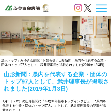
このページの本文へ
現
法人トップ
/
みゆき会病院
/
お知らせ
/
山形新聞：県内を代表する企業・
在
団体のトップ97人として、武井理事長が掲載されました(2019年1月3日)
の
山形新聞：県内を代表する企業・団体の
位
置：
トップ97人として、武井理事長が掲載さ
れました(2019年1月3日)
1月3日（木）の山形新聞に『平成31年新春トップインタビュー〝県内を
代表する企業・団体のトップ97人〟』として、武井寛理事長の記事が掲
載されました。