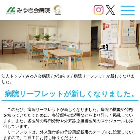
このページの本文へ
現
法人トップ
/
みゆき会病院
/
お知らせ
/
病院リーフレットが新しくなりま
在
した。
の
病院リーフレットが新しくなりました。
位
置：
このたび、病院リーフレットが新しくなりました。病院の機能や特徴
を知っていただくために、各診療科の説明などをより詳しく掲載してい
ます。また、各医師の専門分野や外来診療担当医師のスケジュールも添
付しています。
リーフレットは、外来受付前の予診票記載用のテーブルに設置してい
ますので、ご自由にお持ち帰りください。