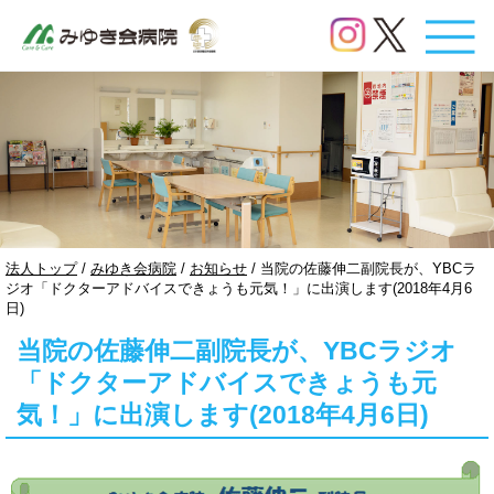
このページの本文へ
現
法人トップ
/
みゆき会病院
/
お知らせ
/
当院の佐藤伸二副院長が、YBCラ
在
ジオ「ドクターアドバイスできょうも元気！」に出演します(2018年4月6
の
日)
位
当院の佐藤伸二副院長が、YBCラジオ
置：
「ドクターアドバイスできょうも元
気！」に出演します(2018年4月6日)