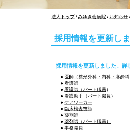
現
法人トップ
/
みゆき会病院
/
お知らせ
在
の
位
採用情報を更新しまし
置：
採用情報を更新しました。詳
●
医師（整形外科・内科・麻酔科
●
看護師
●
看護師（パート職員
）
●
看護助手（パート職員
）
●
ケアワーカー
●
臨床検査技師
●
薬剤師
●
薬剤師（パート職員
）
●
事務職員