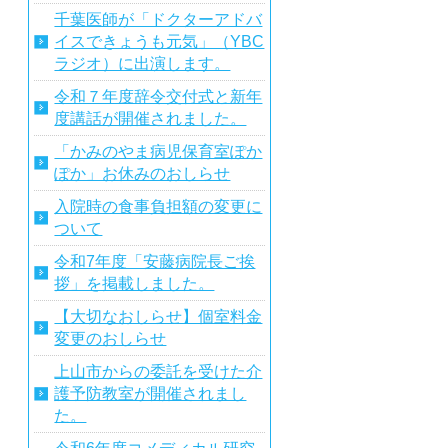
千葉医師が「ドクターアドバ
イスできょうも元気」（YBC
ラジオ）に出演します。
令和７年度辞令交付式と新年
度講話が開催されました。
「かみのやま病児保育室ぽか
ぽか」お休みのおしらせ
入院時の食事負担額の変更に
ついて
令和7年度「安藤病院長ご挨
拶」を掲載しました。
【大切なおしらせ】個室料金
変更のおしらせ
上山市からの委託を受けた介
護予防教室が開催されまし
た。