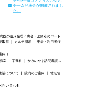
令和6年度コメディカル研究
チーム発表会が開催されまし
た。
病院の臨床倫理／患者・医療者のパート
｜
｜
証取得
カルテ開示
患者・利用者権
）
案内
｜
｜
携室
栄養科
かみのやま訪問看護ス
｜
｜
生活について
院内のご案内
地域包
お問い合わせ