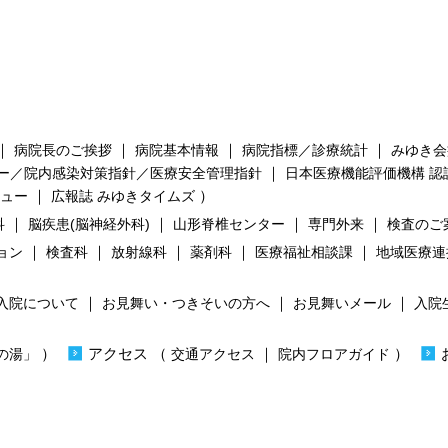
｜
｜
｜
｜
病院長のご挨拶
病院基本情報
病院指標／診療統計
みゆき会
｜
ー／院内感染対策指針／医療安全管理指針
日本医療機能評価機構 認
｜
）
ビュー
広報誌 みゆきタイムズ
｜
｜
｜
｜
科
脳疾患(脳神経外科)
山形脊椎センター
専門外来
検査のご
｜
｜
｜
｜
｜
ョン
検査科
放射線科
薬剤科
医療福祉相談課
地域医療連
｜
｜
｜
入院について
お見舞い・つきそいの方へ
お見舞いメール
入院
）
）
アクセス
（
｜
）
の湯」
交通アクセス
院内フロアガイド