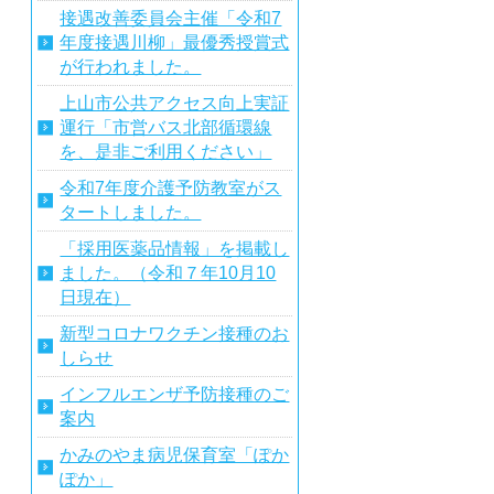
接遇改善委員会主催「令和7
年度接遇川柳」最優秀授賞式
が行われました。
上山市公共アクセス向上実証
運行「市営バス北部循環線
を、是非ご利用ください」
令和7年度介護予防教室がス
タートしました。
「採用医薬品情報」を掲載し
ました。（令和７年10月10
日現在）
新型コロナワクチン接種のお
しらせ
インフルエンザ予防接種のご
案内
かみのやま病児保育室「ぽか
ぽか」