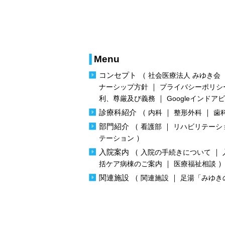
Menu
コンセプト
（
社会医療法人 みゆき会
｜
ナーシップ方針
プライバシーポリシ
｜
利、尊厳及び義務
Googleインドア
診療科紹介
（
｜
｜
内科
整形外科
歯
部門紹介
（
｜
看護部
リハビリテーシ
）
テーション
入院案内
（
｜
入院の手続きについて
｜
括ケア病棟のご案内
医療福祉相談
関連施設
（
｜
関連施設
足湯「みゆき