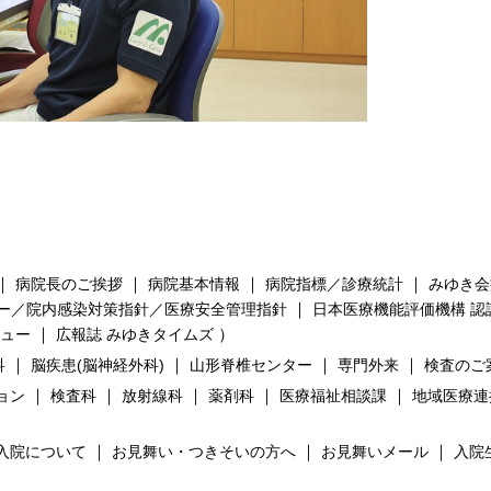
｜
｜
｜
｜
病院長のご挨拶
病院基本情報
病院指標／診療統計
みゆき会
｜
ー／院内感染対策指針／医療安全管理指針
日本医療機能評価機構 認
｜
）
ビュー
広報誌 みゆきタイムズ
｜
｜
｜
｜
科
脳疾患(脳神経外科)
山形脊椎センター
専門外来
検査のご
｜
｜
｜
｜
｜
ョン
検査科
放射線科
薬剤科
医療福祉相談課
地域医療連
｜
｜
｜
入院について
お見舞い・つきそいの方へ
お見舞いメール
入院
）