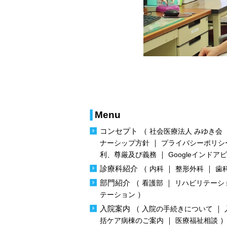
Menu
コンセプト
（
社会医療法人 みゆき会
｜
ナーシップ方針
プライバシーポリシ
｜
利、尊厳及び義務
Googleインドア
診療科紹介
（
｜
｜
内科
整形外科
歯
部門紹介
（
｜
看護部
リハビリテーシ
）
テーション
入院案内
（
｜
入院の手続きについて
｜
括ケア病棟のご案内
医療福祉相談