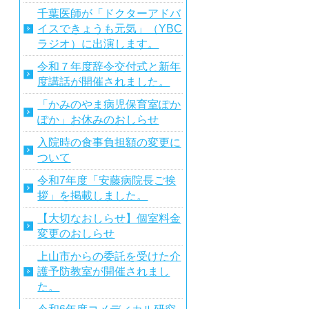
千葉医師が「ドクターアドバ
イスできょうも元気」（YBC
ラジオ）に出演します。
令和７年度辞令交付式と新年
度講話が開催されました。
「かみのやま病児保育室ぽか
ぽか」お休みのおしらせ
入院時の食事負担額の変更に
ついて
令和7年度「安藤病院長ご挨
拶」を掲載しました。
【大切なおしらせ】個室料金
変更のおしらせ
上山市からの委託を受けた介
護予防教室が開催されまし
た。