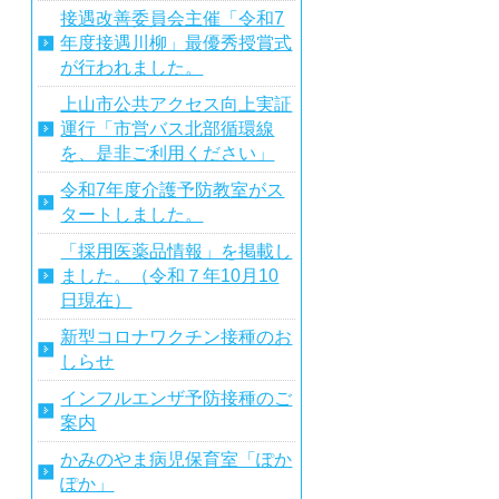
接遇改善委員会主催「令和7
年度接遇川柳」最優秀授賞式
が行われました。
上山市公共アクセス向上実証
運行「市営バス北部循環線
を、是非ご利用ください」
令和7年度介護予防教室がス
タートしました。
「採用医薬品情報」を掲載し
ました。（令和７年10月10
日現在）
新型コロナワクチン接種のお
しらせ
インフルエンザ予防接種のご
案内
かみのやま病児保育室「ぽか
ぽか」