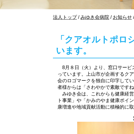
現
法人トップ
/
みゆき会病院
/
お知らせ
在
の
位
「クアオルトポロ
置：
います。
8月８日（火）より、窓口サービ
っています。上山市が企画するクア
会のロゴマークを独自に印字してい
者様からは「さわやかで素敵ですね
みゆき会は、これからも健康経営
ト事業」や「かみのやま健康ポイン
康増進や地域貢献活動に積極的に取