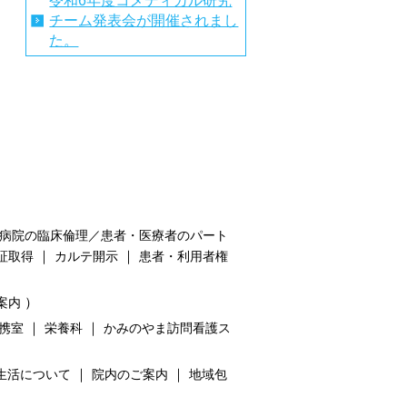
令和6年度コメディカル研究
チーム発表会が開催されまし
た。
病院の臨床倫理／患者・医療者のパート
｜
｜
証取得
カルテ開示
患者・利用者権
）
案内
｜
｜
携室
栄養科
かみのやま訪問看護ス
｜
｜
生活について
院内のご案内
地域包