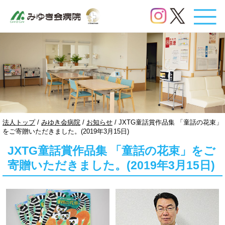
このページの本文へ
現
法人トップ
/
みゆき会病院
/
お知らせ
/
JXTG童話賞作品集 「童話の花束」
在
をご寄贈いただきました。(2019年3月15日)
の
JXTG童話賞作品集 「童話の花束」をご
位
置：
寄贈いただきました。(2019年3月15日)