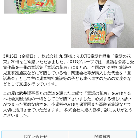
3月15日（金曜日）、株式会社 丸 運様よりJXTG童話作品集「童話の花
束」20冊をご寄贈いただきました。JXTGグループでは、童話を公募し受
賞作品を一冊の童話集「童話の花束」にまとめ、全国の社会福祉施設や
児童養護施設などに寄贈している他、関連会社等が購入した代金を「童
話基金」として主に児童福祉施設等の子ども達へ進学のための支度金な
どとして支援を行っています。
この度は武井理事長との柔道を通じたご縁で「童話の花束」をみゆき会
へ社会貢献活動の一環としてご寄贈下さいました。心温まる優しい思い
がつまった素敵な絵本を、小児科やみゆき保育園また高齢者施設などで
大切に活用させていただきます。 株式会社丸運の皆様、誠にありがとう
ございました。
お問い合わせ
関連施設