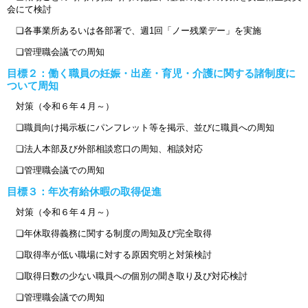
会にて検討
❏各事業所あるいは各部署で、週1回「ノー残業デー」を実施
❏管理職会議での周知
目標２：働く職員の妊娠・出産・育児・介護に関する諸制度に
ついて周知
対策（令和６年４月～）
❏職員向け掲示板にパンフレット等を掲示、並びに職員への周知
❏法人本部及び外部相談窓口の周知、相談対応
❏管理職会議での周知
目標３：年次有給休暇の取得促進
対策（令和６年４月～）
❏年休取得義務に関する制度の周知及び完全取得
❏取得率が低い職場に対する原因究明と対策検討
❏取得日数の少ない職員への個別の聞き取り及び対応検討
❏管理職会議での周知