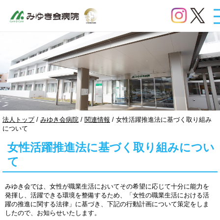
このページの本文へ
現
法人トップ
/
みゆき会病院
/
関連情報
/
女性活躍推進法に基づく取り組み
在
について
の
女性活躍推進法に基づく取り組みについ
位
置：
て
みゆき会では、女性が職業生活においてその希望に応じて十分に能力を
発揮し、活躍できる環境を整備するため、「女性の職業生活における活
躍の推進に関する法律」に基づき、下記の行動計画について策定をしま
したので、お知らせいたします。