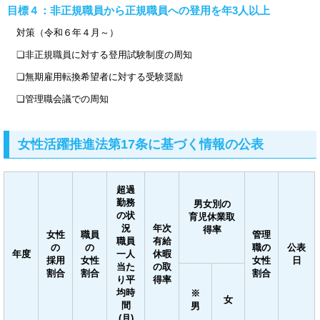
目標４：非正規職員から正規職員への登用を年3人以上
対策（令和６年４月～）
❏非正規職員に対する登用試験制度の周知
❏無期雇用転換希望者に対する受験奨励
❏管理職会議での周知
女性活躍推進法第17条に基づく情報の公表
超過
勤務
男女別の
の状
育児休業取
況
年次
得率
女性
職員
管理
職員
有給
の
の
職の
公表
年度
一人
休暇
採用
女性
女性
日
当た
の取
割合
割合
割合
り平
得率
均時
※
女
間
男
(月)