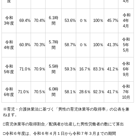
度
4月
令和
6.1時
令和
69.4%
70.4%
53.6%
０％
100％
45.7%
4年
間
3年度
4月
令和
5.7時
令和
60.9%
70.3%
58.7%
０％
100％
41.3%
5年
間
4年度
5月
令和
5.5時
令和
71.0％
70.9％
59.3％
16.7％
83.3％
41.2％
6年
間
5年度
9月
令和
6.0時
令和
70.5％
58.1％
28.6％
92.3％
41.7％
71.0％
7年
間
6年度
10月
※育児・介護休業法に基づく「男性の育児休業等の取得率」の公表を兼
ねます。
□育児休業等の取得割合╱配偶者が出産した男性労働者の数にて算出
□令和６年度は、令和６年４月１日から令和７年３月までの期間